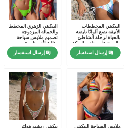
عرض الواقع الافتراضي
البيكيني المخططات
البيكيني الزهري المخطط
الأنيقة تضع ألوانًا نابضة
والحمالة المزدوجة
حول بنا
بالحياة لرحلة الشاطئ
تصميم ملابس سباحة
والمرح على جانب البركة
مثالية لأي مناسبة
إرسال استفسار
إرسال استفسار
جولة في المعمل
ضبط الجودة
اتصل بنا
أخبار
جميع القضايا
ملابس السباحة البيكيني
بيكيني ريشيد هولتر