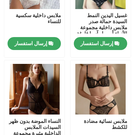
غسيل اليدين النمط
ملابس داخلية سكسية
عرض الواقع الافتراضي
السيدة حمالة صدر
للنساء
ملابس داخلية مجموعة
الأزياء أوروبا وآسيا فارغة
حول بنا
إرسال استفسار
إرسال استفسار
جولة في المعمل
ضبط الجودة
اتصل بنا
أخبار
ملابس نسائية مضادة
النساء الموضة بدون ظهر
للكشط
السيدات الملابس
جميع القضايا
الداخلية مثيرة مجموعة