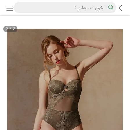
2
/
2