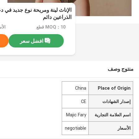
الإناث لينة ومريحة نوع جديد في دع
الذراعين دائم
MOQ：10 قطع
الأسعا
افضل سعر
منتوج وصف
China
Place of Origin
إصدار الشهادات
CE
اسم العلامة التجارية
Majic Fary
الأسعار
negotiable